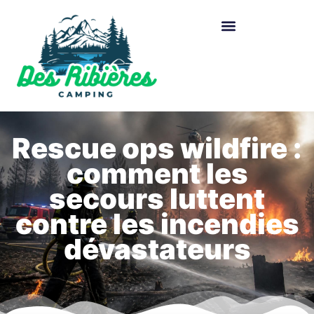
Rescue ops wildfire :
comment les
secours luttent
contre les incendies
dévastateurs