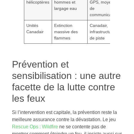
hélicoptères
hommes et
GPS, moyens
largage eau
de
communication
Unités
Extinction
Canadair,
Canadair
massive des
infrastructures
flammes
de piste
Prévention et
sensibilisation : une autre
facette de la lutte contre
les feux
Si l’intervention est capitale, la prévention reste la
meilleure assurance contre la dévastation. Le jeu
Rescue Ops : Wildfire
ne se contente pas de
montrer comment éteindre un feu, il insiste aussi sur