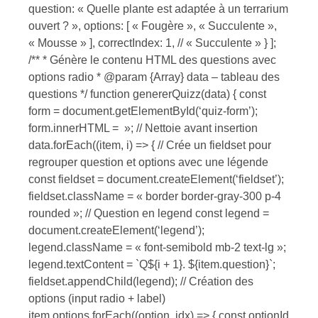
question: « Quelle plante est adaptée à un terrarium
ouvert ? », options: [ « Fougère », « Succulente »,
« Mousse » ], correctIndex: 1, // « Succulente » } ];
/** * Génère le contenu HTML des questions avec
options radio * @param {Array} data – tableau des
questions */ function genererQuizz(data) { const
form = document.getElementById(‘quiz-form’);
form.innerHTML = »; // Nettoie avant insertion
data.forEach((item, i) => { // Crée un fieldset pour
regrouper question et options avec une légende
const fieldset = document.createElement(‘fieldset’);
fieldset.className = « border border-gray-300 p-4
rounded »; // Question en legend const legend =
document.createElement(‘legend’);
legend.className = « font-semibold mb-2 text-lg »;
legend.textContent = `Q${i + 1}. ${item.question}`;
fieldset.appendChild(legend); // Création des
options (input radio + label)
item.options.forEach((option, idx) => { const optionId