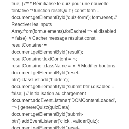
true; } /** * Réinitialise le quiz pour une nouvelle
tentative */ function resetQuiz { const form =
document.getElementById(‘quiz-form’); form.reset; //
Reactiver les inputs
Array.from(form.elements).forEach(el => el.disabled
= false); // Cacher message résultat const
resultContainer =
document.getElementById(‘result’);
resultContainer.textContent = »;
resultContainer.className = »; // Modifier boutons
document.getElementById(‘reset-
btn’).classList.add(‘hidden’);
document.getElementById(‘submit-btn’).disabled =
false; } // Initialisation au chargement
document.addEventListener(‘DOMContentLoaded’,
=> { genererQuizz(quizData);
document.getElementById(‘submit-
btn’).addEventListener(‘click’, validerQuiz);
document.getElementById(‘reset-