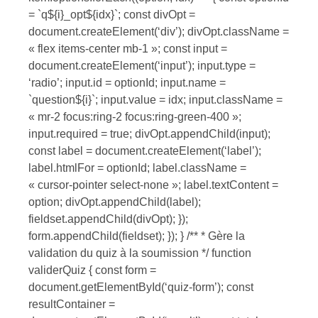
= `q${i}_opt${idx}`; const divOpt =
document.createElement(‘div’); divOpt.className =
« flex items-center mb-1 »; const input =
document.createElement(‘input’); input.type =
‘radio’; input.id = optionId; input.name =
`question${i}`; input.value = idx; input.className =
« mr-2 focus:ring-2 focus:ring-green-400 »;
input.required = true; divOpt.appendChild(input);
const label = document.createElement(‘label’);
label.htmlFor = optionId; label.className =
« cursor-pointer select-none »; label.textContent =
option; divOpt.appendChild(label);
fieldset.appendChild(divOpt); });
form.appendChild(fieldset); }); } /** * Gère la
validation du quiz à la soumission */ function
validerQuiz { const form =
document.getElementById(‘quiz-form’); const
resultContainer =