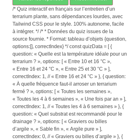
/* Quiz interactif en français sur l’entretien d’un
terrarium plante, sans dépendances lourdes, avec
Tailwind CSS pour le style. 100% autonome, facile
à intégrer. */ /* * Données du quiz issues de la
source fournie. * Format: tableau d’objets {question,
options:[], correctIndex} */ const quizData = [ {
question: « Quelle est la température idéale pour un
terrarium ? », options: [ « Entre 10 et 16 °C »,
« Entre 16 et 24 °C », « Entre 25 et 30 °C » ],
correctIndex: 1, // « Entre 16 et 24 °C » }, { question:
« À quelle fréquence faut-il arroser un terrarium
fermé ? », options: [ « Toutes les semaines »,
« Toutes les 4 à 6 semaines », « Une fois par an » ],
correctIndex: 1, // « Toutes les 4 à 6 semaines » }, {
question: « Quel substrat est recommandé pour le
drainage ? », options: [ « Graviers ou billes
d’argile », « Sable fin », « Argile pure » ],
correctIndex: 0, // « Graviers ou billes d’argile » }, {