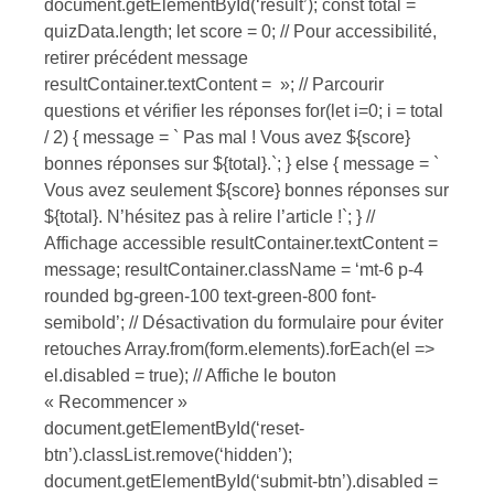
document.getElementById(‘result’); const total =
quizData.length; let score = 0; // Pour accessibilité,
retirer précédent message
resultContainer.textContent = »; // Parcourir
questions et vérifier les réponses for(let i=0; i = total
/ 2) { message = ` Pas mal ! Vous avez ${score}
bonnes réponses sur ${total}.`; } else { message = `
Vous avez seulement ${score} bonnes réponses sur
${total}. N’hésitez pas à relire l’article !`; } //
Affichage accessible resultContainer.textContent =
message; resultContainer.className = ‘mt-6 p-4
rounded bg-green-100 text-green-800 font-
semibold’; // Désactivation du formulaire pour éviter
retouches Array.from(form.elements).forEach(el =>
el.disabled = true); // Affiche le bouton
« Recommencer »
document.getElementById(‘reset-
btn’).classList.remove(‘hidden’);
document.getElementById(‘submit-btn’).disabled =