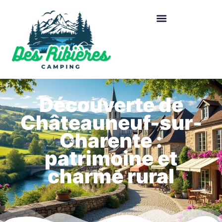
Découverte de
Châteauneuf-sur-
Charente :
patrimoine et
charme rural