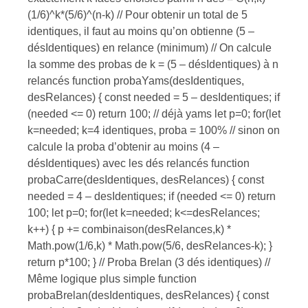
(1/6)^k*(5/6)^(n-k) // Pour obtenir un total de 5
identiques, il faut au moins qu’on obtienne (5 –
désIdentiques) en relance (minimum) // On calcule
la somme des probas de k = (5 – désIdentiques) à n
relancés function probaYams(desIdentiques,
desRelances) { const needed = 5 – desIdentiques; if
(needed <= 0) return 100; // déjà yams let p=0; for(let
k=needed; k=4 identiques, proba = 100% // sinon on
calcule la proba d’obtenir au moins (4 –
désIdentiques) avec les dés relancés function
probaCarre(desIdentiques, desRelances) { const
needed = 4 – desIdentiques; if (needed <= 0) return
100; let p=0; for(let k=needed; k<=desRelances;
k++) { p += combinaison(desRelances,k) *
Math.pow(1/6,k) * Math.pow(5/6, desRelances-k); }
return p*100; } // Proba Brelan (3 dés identiques) //
Même logique plus simple function
probaBrelan(desIdentiques, desRelances) { const