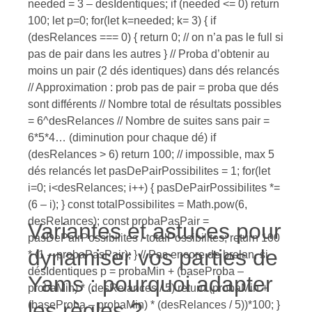
needed = 3 – desIdentiques; if (needed <= 0) return
100; let p=0; for(let k=needed; k= 3) { if
(desRelances === 0) { return 0; // on n’a pas le full si
pas de pair dans les autres } // Proba d’obtenir au
moins un pair (2 dés identiques) dans dés relancés
// Approximation : prob pas de pair = proba que dés
sont différents // Nombre total de résultats possibles
= 6^desRelances // Nombre de suites sans pair =
6*5*4… (diminution pour chaque dé) if
(desRelances > 6) return 100; // impossible, max 5
dés relancés let pasDePairPossibilites = 1; for(let
i=0; i<desRelances; i++) { pasDePairPossibilites *=
(6 – i); } const totalPossibilites = Math.pow(6,
desRelances); const probaPasPair =
Variantes et astuces pour
pasDePairPossibilites / totalPossibilites; return 100
dynamiser vos parties de
* (1 – probaPasPair); } // Pas encore de brelan, si
désIdentiques p = probaMin + (baseProba –
Yams : pourquoi adapter
probaMin) * (desRelances / 5) return (probaMin +
les règles ?
(baseProba – probaMin) * (desRelances / 5))*100; }