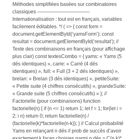
Méthodes simplifiées basées sur combinatoires
classiques ——————————–
Internationalisation : tout est en français, variables
facilement éditables. */ ( => { const form =
document.getElementById(‘yamsForm’); const
resultat = document.getElementById(‘resultat’); //
Texte des combinaisons en français (pour affichage
plus clair) const textesCombo = { yams: « Yams (5
dés identiques) », carre: « Carré (4 dés
identiques) », full: « Full (3 + 2 dés identiques) »,
brelan: « Brelan (3 dés identiques) », petiteSuite:
« Petite suite (4 chiffres consécutifs) », grandeSuite:
« Grande suite (5 chiffres consécutifs) » }; //
Factorielle (pour combinaisons) function
factorielle(n) { if (n <= 1) return 1; let f = 1; for(let i =
2; i n) return 0; return factorielle(n) /
(factorielle(k)*factorielle(n-k)); } // Calcul probabilité
Yams en relançant n dés // prob de succès d’avoir
exactement k faces choisies parmi n dés = C(n,k)*