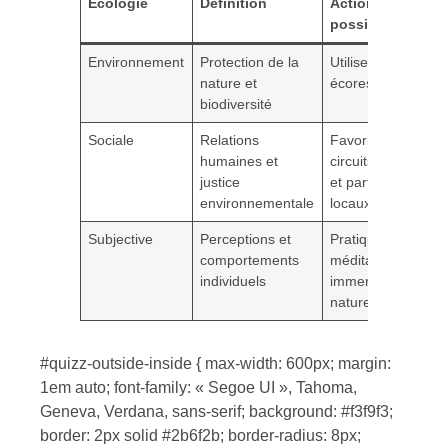
Écologie
Définition
Actions
possibles
Environnement
Protection de la
Utiliser matériel
nature et
écoresponsable
biodiversité
Sociale
Relations
Favoriser
humaines et
circuits courts
justice
et partenariats
environnementale
locaux
Subjective
Perceptions et
Pratiquer
comportements
méditation ou
individuels
immersion en
nature
#quizz-outside-inside { max-width: 600px; margin:
1em auto; font-family: « Segoe UI », Tahoma,
Geneva, Verdana, sans-serif; background: #f3f9f3;
border: 2px solid #2b6f2b; border-radius: 8px;