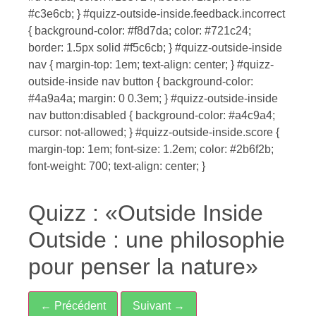
#c3e6cb; } #quizz-outside-inside.feedback.incorrect
{ background-color: #f8d7da; color: #721c24;
border: 1.5px solid #f5c6cb; } #quizz-outside-inside
nav { margin-top: 1em; text-align: center; } #quizz-
outside-inside nav button { background-color:
#4a9a4a; margin: 0 0.3em; } #quizz-outside-inside
nav button:disabled { background-color: #a4c9a4;
cursor: not-allowed; } #quizz-outside-inside.score {
margin-top: 1em; font-size: 1.2em; color: #2b6f2b;
font-weight: 700; text-align: center; }
Quizz : «Outside Inside
Outside : une philosophie
pour penser la nature»
← Précédent
Suivant →