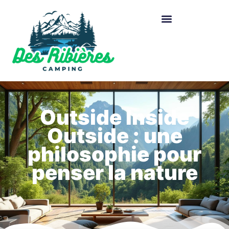
Outside Inside
Outside : une
philosophie pour
penser la nature