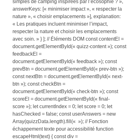
simples de camping inspirées par l’écosophie ? »,
answerKeys: [« minimiser impact », « respecter la
nature », « choisir emplacements »], explanation:
« Les pratiques incluent minimiser l’impact,
respecter la nature et choisir les emplacements
avec soin. » } ]; // Éléments DOM const contentEl =
document.getElementById(« quizz-content »); const
feedbackEl =
document.getElementById(« feedback »); const
prevBtn = document.getElementById(« prev-btn »);
const nextBtn = document.getElementById(« next-
btn »); const checkBtn =
document.getElementById(« check-btn »); const
scoreEl = document.getElementById(« final-
score »); let currentIndex = 0; let score = 0; let
hasChecked = false; const userAnswers = new
Array(quizzData.length).fill(« »); // Fonction
échappement texte pour accessibilité function
escapeHtml(text) { const div =