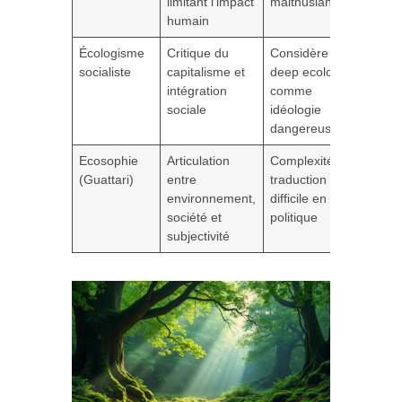
limitant l’impact
malthusianisme
humain
Écologisme
Critique du
Considère la
socialiste
capitalisme et
deep ecology
intégration
comme
sociale
idéologie
dangereuse
Ecosophie
Articulation
Complexité et
(Guattari)
entre
traduction
environnement,
difficile en
société et
politique
subjectivité