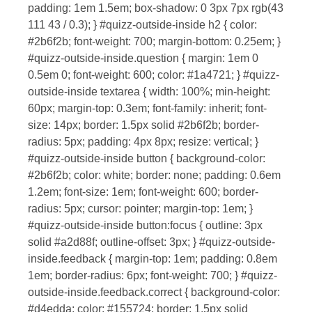
padding: 1em 1.5em; box-shadow: 0 3px 7px rgb(43
111 43 / 0.3); } #quizz-outside-inside h2 { color:
#2b6f2b; font-weight: 700; margin-bottom: 0.25em; }
#quizz-outside-inside.question { margin: 1em 0
0.5em 0; font-weight: 600; color: #1a4721; } #quizz-
outside-inside textarea { width: 100%; min-height:
60px; margin-top: 0.3em; font-family: inherit; font-
size: 14px; border: 1.5px solid #2b6f2b; border-
radius: 5px; padding: 4px 8px; resize: vertical; }
#quizz-outside-inside button { background-color:
#2b6f2b; color: white; border: none; padding: 0.6em
1.2em; font-size: 1em; font-weight: 600; border-
radius: 5px; cursor: pointer; margin-top: 1em; }
#quizz-outside-inside button:focus { outline: 3px
solid #a2d88f; outline-offset: 3px; } #quizz-outside-
inside.feedback { margin-top: 1em; padding: 0.8em
1em; border-radius: 6px; font-weight: 700; } #quizz-
outside-inside.feedback.correct { background-color:
#d4edda; color: #155724; border: 1.5px solid