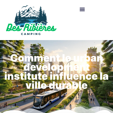
Comment le urban
development
institute influence la
ville durable