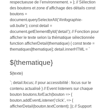
respectueuse de l’environnement. » }; // Sélection
des boutons et zone d’affichage des détails const
boutons =
document.querySelectorAll(‘#infographie-
udi.bulle’); const detail =
document.getElementById(‘detail’); // Fonction pour
afficher le texte selon la thématique sélectionnée
function afficherDetail(thematique) { const texte =
thematiques[thematique]; detail.innerHTML = `
${thematique}
${texte}
`; detail.focus; // pour accessibilité : focus sur le
contenu actualisé } // Event listeners sur chaque
bouton boutons.forEach(bouton => {
bouton.addEventListener(‘click’, => {
afficherDetail(bouton.textContent); }); // Support