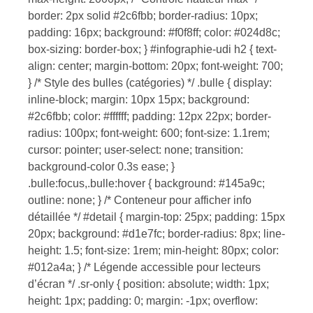
border: 2px solid #2c6fbb; border-radius: 10px;
padding: 16px; background: #f0f8ff; color: #024d8c;
box-sizing: border-box; } #infographie-udi h2 { text-
align: center; margin-bottom: 20px; font-weight: 700;
} /* Style des bulles (catégories) */ .bulle { display:
inline-block; margin: 10px 15px; background:
#2c6fbb; color: #ffffff; padding: 12px 22px; border-
radius: 100px; font-weight: 600; font-size: 1.1rem;
cursor: pointer; user-select: none; transition:
background-color 0.3s ease; }
.bulle:focus,.bulle:hover { background: #145a9c;
outline: none; } /* Conteneur pour afficher info
détaillée */ #detail { margin-top: 25px; padding: 15px
20px; background: #d1e7fc; border-radius: 8px; line-
height: 1.5; font-size: 1rem; min-height: 80px; color:
#012a4a; } /* Légende accessible pour lecteurs
d’écran */ .sr-only { position: absolute; width: 1px;
height: 1px; padding: 0; margin: -1px; overflow: