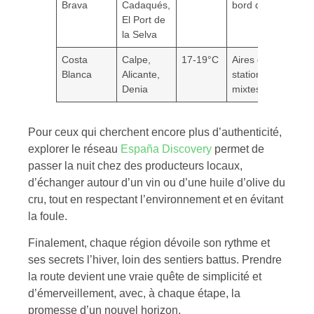
Brava
Cadaqués,
bord de mer
El Port de
la Selva
Costa
Calpe,
17-19°C
Aires de
7
Blanca
Alicante,
stationnement
Denia
mixtes
Pour ceux qui cherchent encore plus d’authenticité,
explorer le réseau
España Discovery
permet de
passer la nuit chez des producteurs locaux,
d’échanger autour d’un vin ou d’une huile d’olive du
cru, tout en respectant l’environnement et en évitant
la foule.
Finalement, chaque région dévoile son rythme et
ses secrets l’hiver, loin des sentiers battus. Prendre
la route devient une vraie quête de simplicité et
d’émerveillement, avec, à chaque étape, la
promesse d’un nouvel horizon.