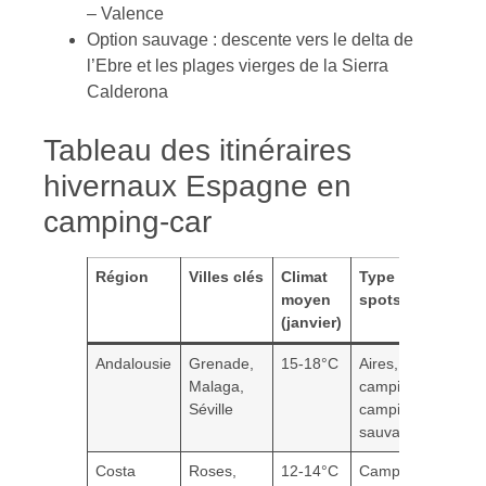
– Valence
Option sauvage : descente vers le delta de
l’Ebre et les plages vierges de la Sierra
Calderona
Tableau des itinéraires
hivernaux Espagne en
camping-car
Région
Villes clés
Climat
Type de
D
moyen
spots
c
(janvier)
Andalousie
Grenade,
15-18°C
Aires,
7
Malaga,
campings,
Séville
camping
sauvage
Costa
Roses,
12-14°C
Campings en
4