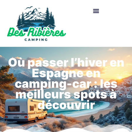
Où passer l’hiver en
Espagne en
camping-car : les
meilleurs spots à
découvrir