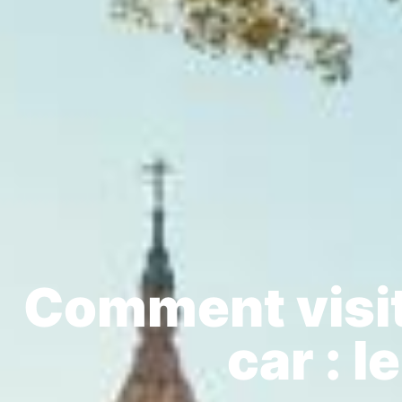
Comment visit
car : l