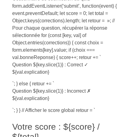
form.addEventListener(‘submit’, function(event) {
event.preventDefault; let score = 0; let total =
Object.keys(corrections).length; let retour = »; //
Pour chaque question, récupérer la réponse
sélectionnée for (const [key, val] of
Object.entries(corrections)) { const choix =
form.elements[key].value; if (choix ===
val.bonneReponse) { score++; retour += `
Question ${key.slice(1)} : Correct ✓
${val.explication}
`; } else { retour += `
Question ${key.slice(1)} : Incorrect ✗
${val.explication}
`; } } // Afficher le score global retour = `
Votre score : ${score} /
${total}