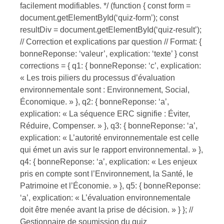
facilement modifiables. */ (function { const form =
document.getElementById(‘quiz-form’); const
resultDiv = document.getElementById(‘quiz-result’);
// Correction et explications par question // Format: {
bonneReponse: ‘valeur’, explication: ‘texte’ } const
corrections = { q1: { bonneReponse: ‘c’, explication:
« Les trois piliers du processus d’évaluation
environnementale sont : Environnement, Social,
Économique. » }, q2: { bonneReponse: ‘a’,
explication: « La séquence ERC signifie : Éviter,
Réduire, Compenser. » }, q3: { bonneReponse: ‘a’,
explication: « L’autorité environnementale est celle
qui émet un avis sur le rapport environnemental. » },
q4: { bonneReponse: ‘a’, explication: « Les enjeux
pris en compte sont l’Environnement, la Santé, le
Patrimoine et l’Économie. » }, q5: { bonneReponse:
‘a’, explication: « L’évaluation environnementale
doit être menée avant la prise de décision. » } }; //
Gestionnaire de soumission du quiz