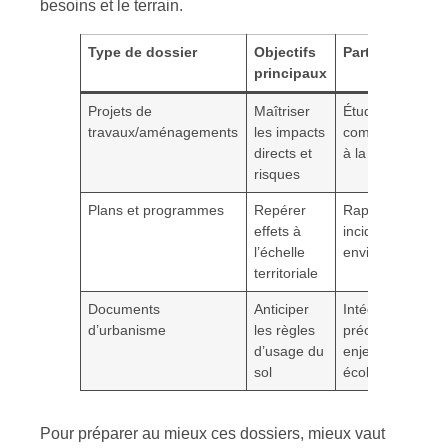
besoins et le terrain.
Type de dossier
Objectifs
Particularités
principaux
Projets de
Maîtriser
Étude d’impact
travaux/aménagements
les impacts
complète adapt
directs et
à la localisation
risques
Plans et programmes
Repérer
Rapport sur
effets à
incidences
l’échelle
environnementa
territoriale
Documents
Anticiper
Intégrer
d’urbanisme
les règles
précocement le
d’usage du
enjeux santé et
sol
écologie
Pour préparer au mieux ces dossiers, mieux vaut