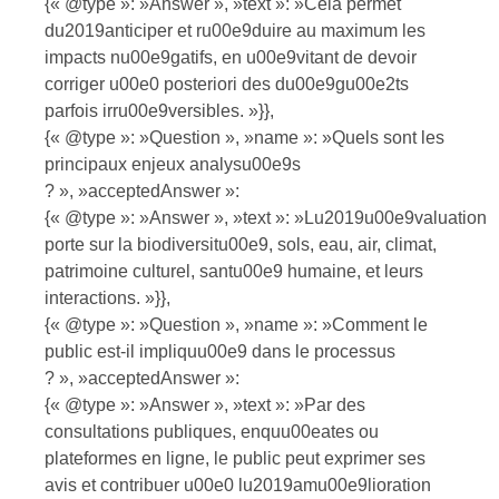
{« @type »: »Answer », »text »: »Cela permet
du2019anticiper et ru00e9duire au maximum les
impacts nu00e9gatifs, en u00e9vitant de devoir
corriger u00e0 posteriori des du00e9gu00e2ts
parfois irru00e9versibles. »}},
{« @type »: »Question », »name »: »Quels sont les
principaux enjeux analysu00e9s
? », »acceptedAnswer »:
{« @type »: »Answer », »text »: »Lu2019u00e9valuation
porte sur la biodiversitu00e9, sols, eau, air, climat,
patrimoine culturel, santu00e9 humaine, et leurs
interactions. »}},
{« @type »: »Question », »name »: »Comment le
public est-il impliquu00e9 dans le processus
? », »acceptedAnswer »:
{« @type »: »Answer », »text »: »Par des
consultations publiques, enquu00eates ou
plateformes en ligne, le public peut exprimer ses
avis et contribuer u00e0 lu2019amu00e9lioration