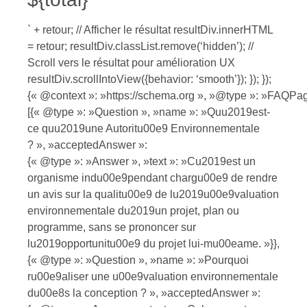
` + retour; // Afficher le résultat resultDiv.innerHTML
= retour; resultDiv.classList.remove(‘hidden’); //
Scroll vers le résultat pour amélioration UX
resultDiv.scrollIntoView({behavior: ‘smooth’}); }); });
{« @context »: »https://schema.org », »@type »: »FAQPag
[{« @type »: »Question », »name »: »Quu2019est-
ce quu2019une Autoritu00e9 Environnementale
? », »acceptedAnswer »:
{« @type »: »Answer », »text »: »Cu2019est un
organisme indu00e9pendant chargu00e9 de rendre
un avis sur la qualitu00e9 de lu2019u00e9valuation
environnementale du2019un projet, plan ou
programme, sans se prononcer sur
lu2019opportunitu00e9 du projet lui-mu00eame. »}},
{« @type »: »Question », »name »: »Pourquoi
ru00e9aliser une u00e9valuation environnementale
du00e8s la conception ? », »acceptedAnswer »: