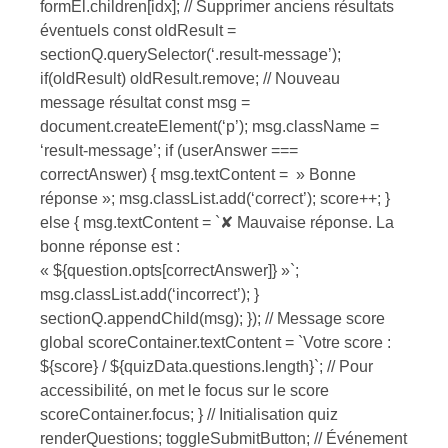
formEl.children[idx]; // Supprimer anciens résultats
éventuels const oldResult =
sectionQ.querySelector(‘.result-message’);
if(oldResult) oldResult.remove; // Nouveau
message résultat const msg =
document.createElement(‘p’); msg.className =
‘result-message’; if (userAnswer ===
correctAnswer) { msg.textContent = » Bonne
réponse »; msg.classList.add(‘correct’); score++; }
else { msg.textContent = `✘ Mauvaise réponse. La
bonne réponse est :
« ${question.opts[correctAnswer]} »`;
msg.classList.add(‘incorrect’); }
sectionQ.appendChild(msg); }); // Message score
global scoreContainer.textContent = `Votre score :
${score} / ${quizData.questions.length}`; // Pour
accessibilité, on met le focus sur le score
scoreContainer.focus; } // Initialisation quiz
renderQuestions; toggleSubmitButton; // Événement