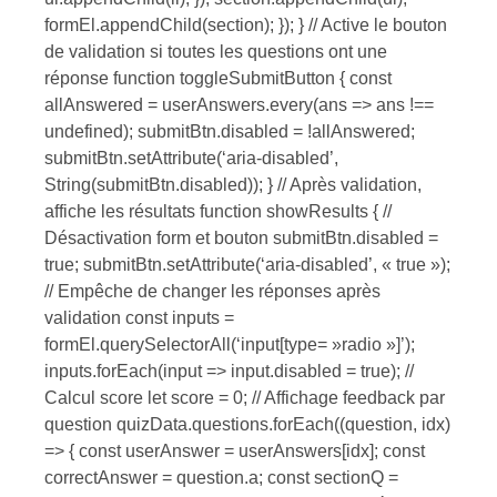
formEl.appendChild(section); }); } // Active le bouton
de validation si toutes les questions ont une
réponse function toggleSubmitButton { const
allAnswered = userAnswers.every(ans => ans !==
undefined); submitBtn.disabled = !allAnswered;
submitBtn.setAttribute(‘aria-disabled’,
String(submitBtn.disabled)); } // Après validation,
affiche les résultats function showResults { //
Désactivation form et bouton submitBtn.disabled =
true; submitBtn.setAttribute(‘aria-disabled’, « true »);
// Empêche de changer les réponses après
validation const inputs =
formEl.querySelectorAll(‘input[type= »radio »]’);
inputs.forEach(input => input.disabled = true); //
Calcul score let score = 0; // Affichage feedback par
question quizData.questions.forEach((question, idx)
=> { const userAnswer = userAnswers[idx]; const
correctAnswer = question.a; const sectionQ =