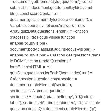
= document.getElementById(‘quiz-form’); const
submitBtn = document.getElementById(‘submit-
btn’); const scoreContainer =
document.getElementById(‘score-container’); //
Variables pour suivi let userAnswers = new
Array(quizData.questions.length); // Fonction
d’accessibilité: Focus visible function
enableFocusVisible {
document.body.classList.add(‘js-focus-visible’); }
enableFocusVisible; // Création des questions dans
le DOM function renderQuestions {
formEl.innerHTML = »;
quizData.questions.forEach((item, index) => { //
Créer section question const section =
document.createElement(‘section’);
section.className = ‘question’;
section.setAttribute(‘aria-labelledby’, `q${index}-
label`); section.setAttribute(‘tabindex’, ‘-1’); // Intitulé
question const pQ = document.createElement(‘p’);