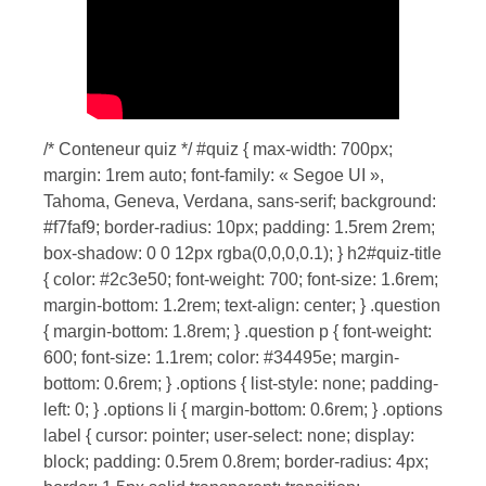
/* Conteneur quiz */ #quiz { max-width: 700px;
margin: 1rem auto; font-family: « Segoe UI »,
Tahoma, Geneva, Verdana, sans-serif; background:
#f7faf9; border-radius: 10px; padding: 1.5rem 2rem;
box-shadow: 0 0 12px rgba(0,0,0,0.1); } h2#quiz-title
{ color: #2c3e50; font-weight: 700; font-size: 1.6rem;
margin-bottom: 1.2rem; text-align: center; } .question
{ margin-bottom: 1.8rem; } .question p { font-weight:
600; font-size: 1.1rem; color: #34495e; margin-
bottom: 0.6rem; } .options { list-style: none; padding-
left: 0; } .options li { margin-bottom: 0.6rem; } .options
label { cursor: pointer; user-select: none; display:
block; padding: 0.5rem 0.8rem; border-radius: 4px;