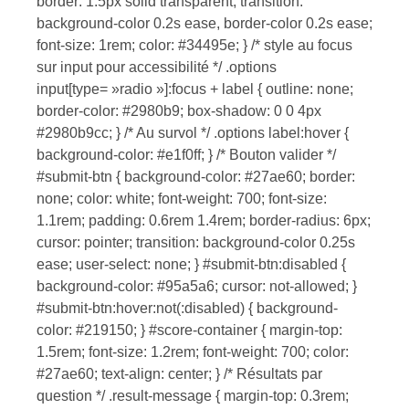
border: 1.5px solid transparent; transition:
background-color 0.2s ease, border-color 0.2s ease;
font-size: 1rem; color: #34495e; } /* style au focus
sur input pour accessibilité */ .options
input[type= »radio »]:focus + label { outline: none;
border-color: #2980b9; box-shadow: 0 0 4px
#2980b9cc; } /* Au survol */ .options label:hover {
background-color: #e1f0ff; } /* Bouton valider */
#submit-btn { background-color: #27ae60; border:
none; color: white; font-weight: 700; font-size:
1.1rem; padding: 0.6rem 1.4rem; border-radius: 6px;
cursor: pointer; transition: background-color 0.25s
ease; user-select: none; } #submit-btn:disabled {
background-color: #95a5a6; cursor: not-allowed; }
#submit-btn:hover:not(:disabled) { background-
color: #219150; } #score-container { margin-top:
1.5rem; font-size: 1.2rem; font-weight: 700; color:
#27ae60; text-align: center; } /* Résultats par
question */ .result-message { margin-top: 0.3rem;