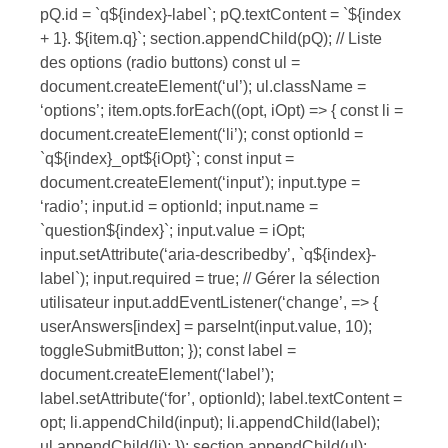
pQ.id = `q${index}-label`; pQ.textContent = `${index
+ 1}. ${item.q}`; section.appendChild(pQ); // Liste
des options (radio buttons) const ul =
document.createElement(‘ul’); ul.className =
‘options’; item.opts.forEach((opt, iOpt) => { const li =
document.createElement(‘li’); const optionId =
`q${index}_opt${iOpt}`; const input =
document.createElement(‘input’); input.type =
‘radio’; input.id = optionId; input.name =
`question${index}`; input.value = iOpt;
input.setAttribute(‘aria-describedby’, `q${index}-
label`); input.required = true; // Gérer la sélection
utilisateur input.addEventListener(‘change’, => {
userAnswers[index] = parseInt(input.value, 10);
toggleSubmitButton; }); const label =
document.createElement(‘label’);
label.setAttribute(‘for’, optionId); label.textContent =
opt; li.appendChild(input); li.appendChild(label);
ul.appendChild(li); }); section.appendChild(ul);