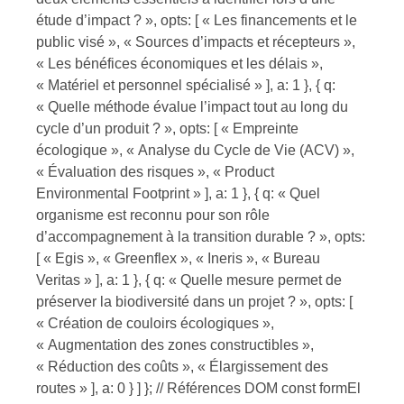
étude d’impact ? », opts: [ « Les financements et le
public visé », « Sources d’impacts et récepteurs »,
« Les bénéfices économiques et les délais »,
« Matériel et personnel spécialisé » ], a: 1 }, { q:
« Quelle méthode évalue l’impact tout au long du
cycle d’un produit ? », opts: [ « Empreinte
écologique », « Analyse du Cycle de Vie (ACV) »,
« Évaluation des risques », « Product
Environmental Footprint » ], a: 1 }, { q: « Quel
organisme est reconnu pour son rôle
d’accompagnement à la transition durable ? », opts:
[ « Egis », « Greenflex », « Ineris », « Bureau
Veritas » ], a: 1 }, { q: « Quelle mesure permet de
préserver la biodiversité dans un projet ? », opts: [
« Création de couloirs écologiques »,
« Augmentation des zones constructibles »,
« Réduction des coûts », « Élargissement des
routes » ], a: 0 } ] }; // Références DOM const formEl