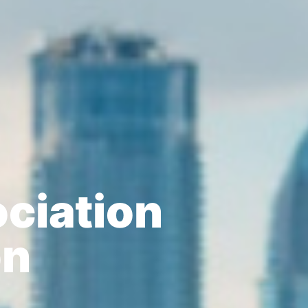
ociation
on