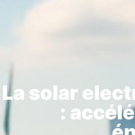
La solar elec
: accélé
én