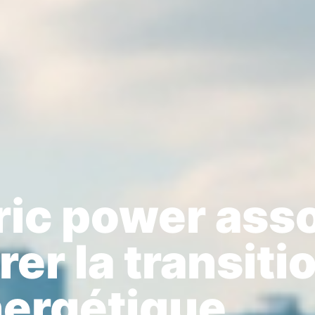
tric power ass
rer la transiti
ergétique