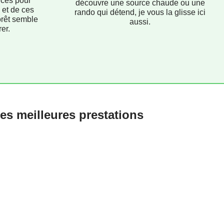
uces pour
découvre une source chaude ou une
 et de ces
rando qui détend, je vous la glisse ici
orêt semble
aussi.
er.
es meilleures prestations