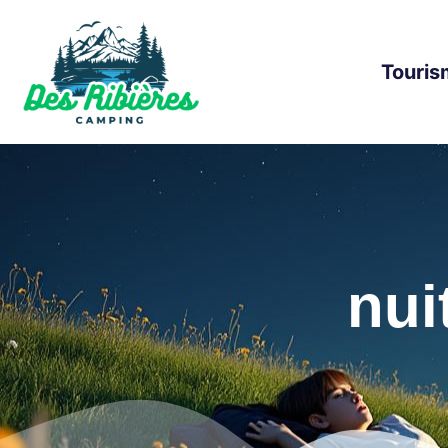
Touris
nui