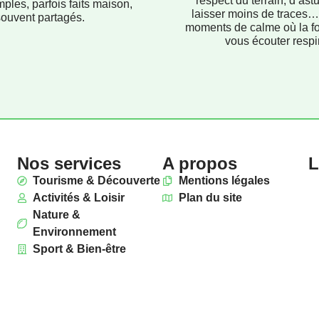
respect du terrain, d’ast
mples, parfois faits maison,
laisser moins de traces…
souvent partagés.
moments de calme où la f
vous écouter respir
Nos services
A propos
L
Tourisme & Découverte
Mentions légales
Activités & Loisir
Plan du site
Nature &
Environnement
Sport & Bien-être