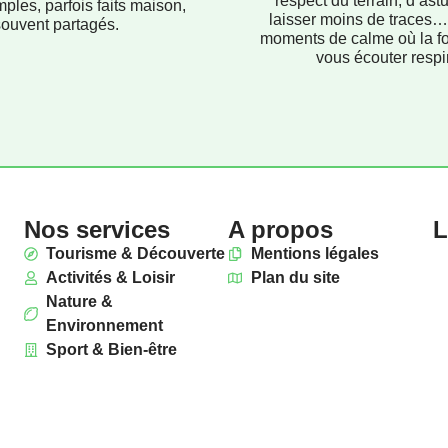
respect du terrain, d’ast
mples, parfois faits maison,
laisser moins de traces…
souvent partagés.
moments de calme où la f
vous écouter respir
Nos services
A propos
L
Tourisme & Découverte
Mentions légales
Activités & Loisir
Plan du site
Nature &
Environnement
Sport & Bien-être