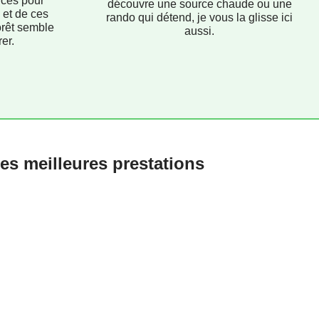
uces pour
découvre une source chaude ou une
 et de ces
rando qui détend, je vous la glisse ici
orêt semble
aussi.
er.
es meilleures prestations