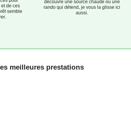
uces pour
découvre une source chaude ou une
 et de ces
rando qui détend, je vous la glisse ici
orêt semble
aussi.
er.
es meilleures prestations