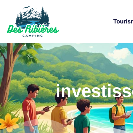
Touris
investis