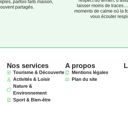
respect du terrain, d’ast
mples, parfois faits maison,
laisser moins de traces…
souvent partagés.
moments de calme où la f
vous écouter respir
Nos services
A propos
L
Tourisme & Découverte
Mentions légales
Activités & Loisir
Plan du site
Nature &
Environnement
Sport & Bien-être