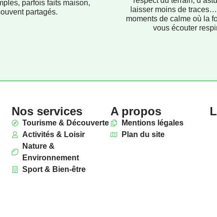
respect du terrain, d’ast
mples, parfois faits maison,
laisser moins de traces…
souvent partagés.
moments de calme où la f
vous écouter respir
Nos services
A propos
L
Tourisme & Découverte
Mentions légales
Activités & Loisir
Plan du site
Nature &
Environnement
Sport & Bien-être