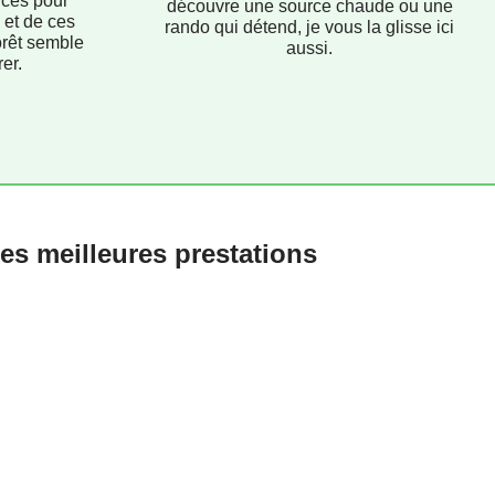
uces pour
découvre une source chaude ou une
 et de ces
rando qui détend, je vous la glisse ici
orêt semble
aussi.
er.
es meilleures prestations