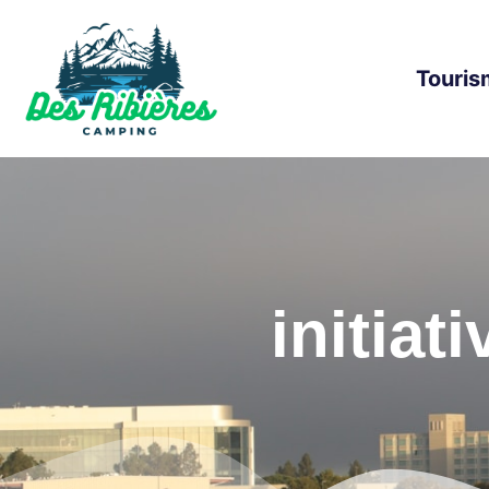
Touris
initiat