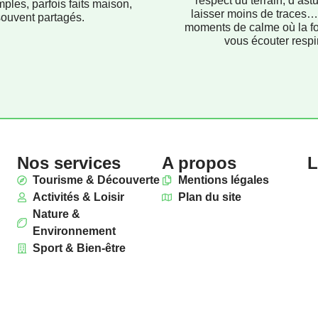
respect du terrain, d’ast
mples, parfois faits maison,
laisser moins de traces…
souvent partagés.
moments de calme où la f
vous écouter respir
Nos services
A propos
L
Tourisme & Découverte
Mentions légales
Activités & Loisir
Plan du site
Nature &
Environnement
Sport & Bien-être