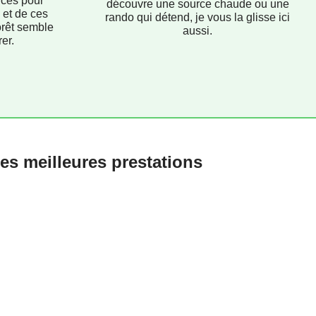
uces pour
découvre une source chaude ou une
 et de ces
rando qui détend, je vous la glisse ici
orêt semble
aussi.
er.
es meilleures prestations