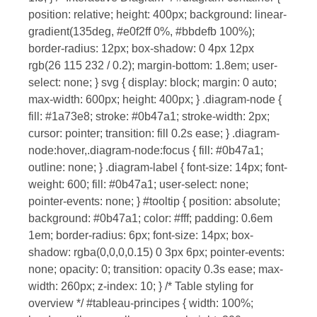
position: relative; height: 400px; background: linear-
gradient(135deg, #e0f2ff 0%, #bbdefb 100%);
border-radius: 12px; box-shadow: 0 4px 12px
rgb(26 115 232 / 0.2); margin-bottom: 1.8em; user-
select: none; } svg { display: block; margin: 0 auto;
max-width: 600px; height: 400px; } .diagram-node {
fill: #1a73e8; stroke: #0b47a1; stroke-width: 2px;
cursor: pointer; transition: fill 0.2s ease; } .diagram-
node:hover,.diagram-node:focus { fill: #0b47a1;
outline: none; } .diagram-label { font-size: 14px; font-
weight: 600; fill: #0b47a1; user-select: none;
pointer-events: none; } #tooltip { position: absolute;
background: #0b47a1; color: #fff; padding: 0.6em
1em; border-radius: 6px; font-size: 14px; box-
shadow: rgba(0,0,0,0.15) 0 3px 6px; pointer-events:
none; opacity: 0; transition: opacity 0.3s ease; max-
width: 260px; z-index: 10; } /* Table styling for
overview */ #tableau-principes { width: 100%;