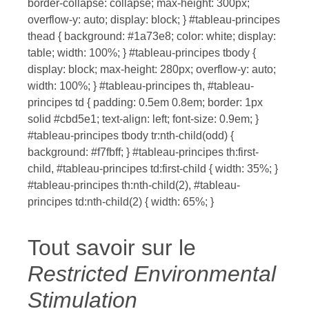
border-collapse: collapse; max-height: 300px;
overflow-y: auto; display: block; } #tableau-principes
thead { background: #1a73e8; color: white; display:
table; width: 100%; } #tableau-principes tbody {
display: block; max-height: 280px; overflow-y: auto;
width: 100%; } #tableau-principes th, #tableau-
principes td { padding: 0.5em 0.8em; border: 1px
solid #cbd5e1; text-align: left; font-size: 0.9em; }
#tableau-principes tbody tr:nth-child(odd) {
background: #f7fbff; } #tableau-principes th:first-
child, #tableau-principes td:first-child { width: 35%; }
#tableau-principes th:nth-child(2), #tableau-
principes td:nth-child(2) { width: 65%; }
Tout savoir sur le
Restricted Environmental
Stimulation