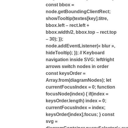
const bbox =
node.getBoundingClientRect;
showTooltip(textes[key].titre,
bbox.left – rect.left +
bbox.width/2, bbox.top – rect.top
– 30); });
node.addEventListener(« blur »,
hideTooltip); }); // Keyboard
navigation inside SVG: left/right
arrows switch nodes in order
const keysOrder =
Array.from(diagramNodes); let
currentFocusIndex = 0; function
focusNode(index) { if(index =
keysOrder.length) index = 0;
currentFocusIndex = index;
keysOrder[index].focus; } const
svg =