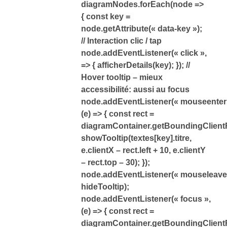
diagramNodes.forEach(node =>
{ const key =
node.getAttribute(« data-key »);
// Interaction clic / tap
node.addEventListener(« click »,
=> { afficherDetails(key); }); //
Hover tooltip – mieux
accessibilité: aussi au focus
node.addEventListener(« mouseenter 
(e) => { const rect =
diagramContainer.getBoundingClient
showTooltip(textes[key].titre,
e.clientX – rect.left + 10, e.clientY
– rect.top – 30); });
node.addEventListener(« mouseleave
hideTooltip);
node.addEventListener(« focus »,
(e) => { const rect =
diagramContainer.getBoundingClient