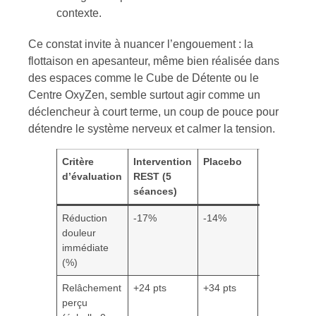
contexte.
Ce constat invite à nuancer l’engouement : la
flottaison en apesanteur, même bien réalisée dans
des espaces comme le Cube de Détente ou le
Centre OxyZen, semble surtout agir comme un
déclencheur à court terme, un coup de pouce pour
détendre le système nerveux et calmer la tension.
Critère
Intervention
Placebo
Contrôle
d’évaluation
REST (5
séances)
Réduction
-17%
-14%
0%
douleur
immédiate
(%)
Relâchement
+24 pts
+34 pts
–
perçu