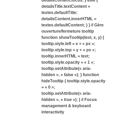
detailsContent.focus; } else {
detailsTitle.textContent =
textes.defaultTitle;
detailsContent.innerHTML =
textes.defaultContent; } } // Gère
ouverture/fermeture tooltip
function showTooltip(text, x, y) {
tooltip.style.left = x + « px »;
tooltip.style.top = y + « px »;
tooltip.innerHTML = text;
tooltip.style.opacity = « 1 »;
tooltip.setAttribute(« aria-
hidden », « false »); } function
hideTooltip { tooltip.style.opacity
= « 0 »;
tooltip.setAttribute(« aria-
hidden », « true »); } // Focus
management & keyboard
interactivity