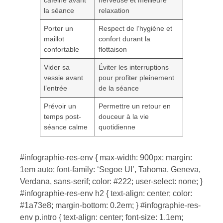
caféine avant
nerveuse et meilleure
la séance
relaxation
Porter un
Respect de l’hygiène et
maillot
confort durant la
confortable
flottaison
Vider sa
Éviter les interruptions
vessie avant
pour profiter pleinement
l’entrée
de la séance
Prévoir un
Permettre un retour en
temps post-
douceur à la vie
séance calme
quotidienne
#infographie-res-env { max-width: 900px; margin:
1em auto; font-family: ‘Segoe UI’, Tahoma, Geneva,
Verdana, sans-serif; color: #222; user-select: none; }
#infographie-res-env h2 { text-align: center; color:
#1a73e8; margin-bottom: 0.2em; } #infographie-res-
env p.intro { text-align: center; font-size: 1.1em;