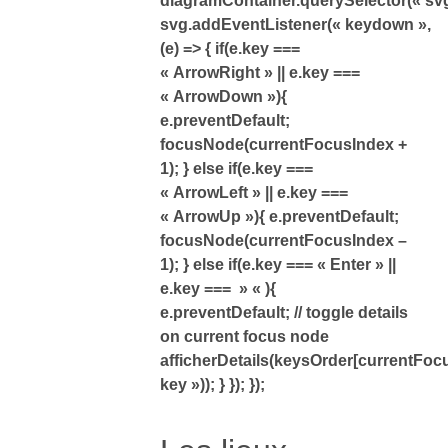
diagramContainer.querySelector(« svg
svg.addEventListener(« keydown »,
(e) => { if(e.key ===
« ArrowRight » || e.key ===
« ArrowDown »){
e.preventDefault;
focusNode(currentFocusIndex +
1); } else if(e.key ===
« ArrowLeft » || e.key ===
« ArrowUp »){ e.preventDefault;
focusNode(currentFocusIndex –
1); } else if(e.key === « Enter » ||
e.key === » « ){
e.preventDefault; // toggle details
on current focus node
afficherDetails(keysOrder[currentFocu
key »)); } }); });