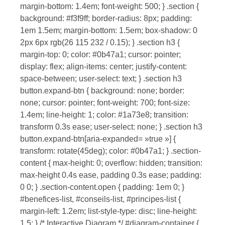
margin-bottom: 1.4em; font-weight: 500; } .section {
background: #f3f9ff; border-radius: 8px; padding:
1em 1.5em; margin-bottom: 1.5em; box-shadow: 0
2px 6px rgb(26 115 232 / 0.15); } .section h3 {
margin-top: 0; color: #0b47a1; cursor: pointer;
display: flex; align-items: center; justify-content:
space-between; user-select: text; } .section h3
button.expand-btn { background: none; border:
none; cursor: pointer; font-weight: 700; font-size:
1.4em; line-height: 1; color: #1a73e8; transition:
transform 0.3s ease; user-select: none; } .section h3
button.expand-btn[aria-expanded= »true »] {
transform: rotate(45deg); color: #0b47a1; } .section-
content { max-height: 0; overflow: hidden; transition:
max-height 0.4s ease, padding 0.3s ease; padding:
0 0; } .section-content.open { padding: 1em 0; }
#benefices-list, #conseils-list, #principes-list {
margin-left: 1.2em; list-style-type: disc; line-height:
1.5; } /* Interactive Diagram */ #diagram-container {