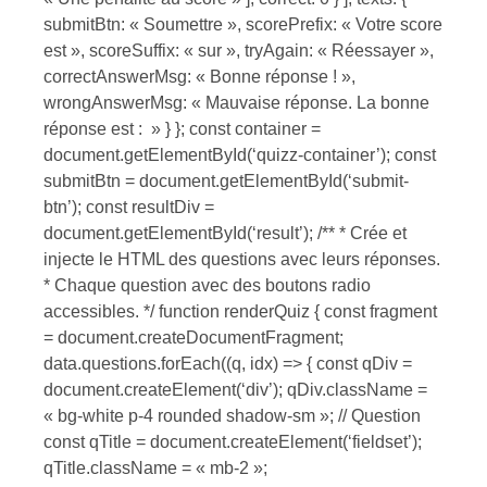
submitBtn: « Soumettre », scorePrefix: « Votre score
est », scoreSuffix: « sur », tryAgain: « Réessayer »,
correctAnswerMsg: « Bonne réponse ! »,
wrongAnswerMsg: « Mauvaise réponse. La bonne
réponse est : » } }; const container =
document.getElementById(‘quizz-container’); const
submitBtn = document.getElementById(‘submit-
btn’); const resultDiv =
document.getElementById(‘result’); /** * Crée et
injecte le HTML des questions avec leurs réponses.
* Chaque question avec des boutons radio
accessibles. */ function renderQuiz { const fragment
= document.createDocumentFragment;
data.questions.forEach((q, idx) => { const qDiv =
document.createElement(‘div’); qDiv.className =
« bg-white p-4 rounded shadow-sm »; // Question
const qTitle = document.createElement(‘fieldset’);
qTitle.className = « mb-2 »;