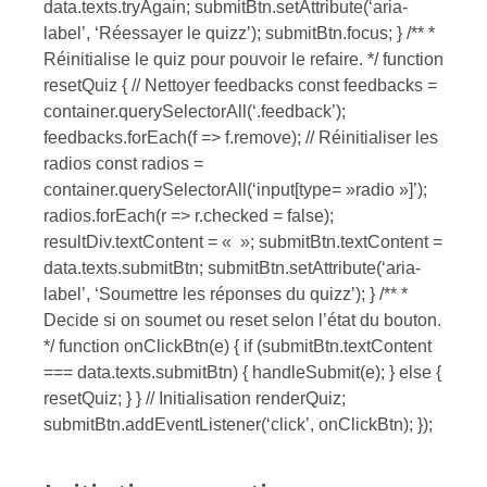
data.texts.tryAgain; submitBtn.setAttribute(‘aria-
label’, ‘Réessayer le quizz’); submitBtn.focus; } /** *
Réinitialise le quiz pour pouvoir le refaire. */ function
resetQuiz { // Nettoyer feedbacks const feedbacks =
container.querySelectorAll(‘.feedback’);
feedbacks.forEach(f => f.remove); // Réinitialiser les
radios const radios =
container.querySelectorAll(‘input[type= »radio »]’);
radios.forEach(r => r.checked = false);
resultDiv.textContent = « »; submitBtn.textContent =
data.texts.submitBtn; submitBtn.setAttribute(‘aria-
label’, ‘Soumettre les réponses du quizz’); } /** *
Decide si on soumet ou reset selon l’état du bouton.
*/ function onClickBtn(e) { if (submitBtn.textContent
=== data.texts.submitBtn) { handleSubmit(e); } else {
resetQuiz; } } // Initialisation renderQuiz;
submitBtn.addEventListener(‘click’, onClickBtn); });