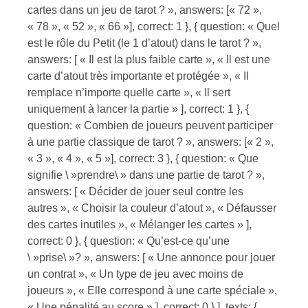
cartes dans un jeu de tarot ? », answers: [« 72 »,
« 78 », « 52 », « 66 »], correct: 1 }, { question: « Quel
est le rôle du Petit (le 1 d’atout) dans le tarot ? »,
answers: [ « Il est la plus faible carte », « Il est une
carte d’atout très importante et protégée », « Il
remplace n’importe quelle carte », « Il sert
uniquement à lancer la partie » ], correct: 1 }, {
question: « Combien de joueurs peuvent participer
à une partie classique de tarot ? », answers: [« 2 »,
« 3 », « 4 », « 5 »], correct: 3 }, { question: « Que
signifie \ »prendre\ » dans une partie de tarot ? »,
answers: [ « Décider de jouer seul contre les
autres », « Choisir la couleur d’atout », « Défausser
des cartes inutiles », « Mélanger les cartes » ],
correct: 0 }, { question: « Qu’est-ce qu’une
\ »prise\ »? », answers: [ « Une annonce pour jouer
un contrat », « Un type de jeu avec moins de
joueurs », « Elle correspond à une carte spéciale »,
« Une pénalité au score » ], correct: 0 } ], texts: {