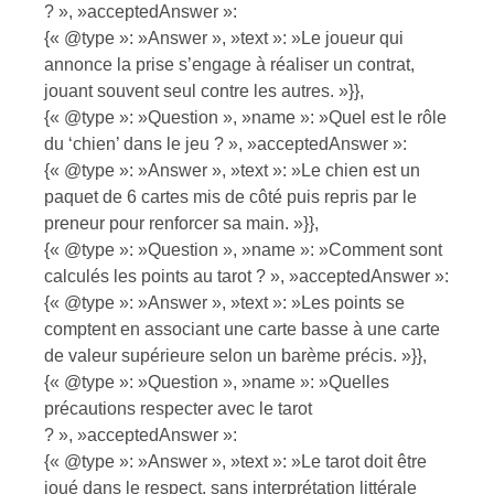
? », »acceptedAnswer »:
{« @type »: »Answer », »text »: »Le joueur qui
annonce la prise s’engage à réaliser un contrat,
jouant souvent seul contre les autres. »}},
{« @type »: »Question », »name »: »Quel est le rôle
du ‘chien’ dans le jeu ? », »acceptedAnswer »:
{« @type »: »Answer », »text »: »Le chien est un
paquet de 6 cartes mis de côté puis repris par le
preneur pour renforcer sa main. »}},
{« @type »: »Question », »name »: »Comment sont
calculés les points au tarot ? », »acceptedAnswer »:
{« @type »: »Answer », »text »: »Les points se
comptent en associant une carte basse à une carte
de valeur supérieure selon un barème précis. »}},
{« @type »: »Question », »name »: »Quelles
précautions respecter avec le tarot
? », »acceptedAnswer »:
{« @type »: »Answer », »text »: »Le tarot doit être
joué dans le respect, sans interprétation littérale