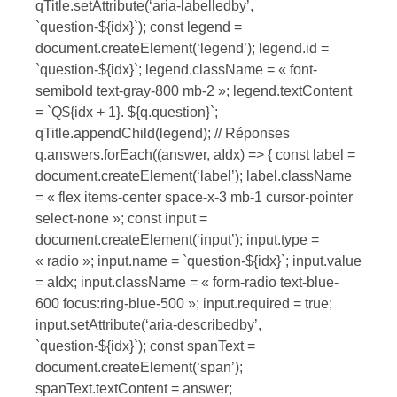
qTitle.setAttribute(‘aria-labelledby’,
`question-${idx}`); const legend =
document.createElement(‘legend’); legend.id =
`question-${idx}`; legend.className = « font-
semibold text-gray-800 mb-2 »; legend.textContent
= `Q${idx + 1}. ${q.question}`;
qTitle.appendChild(legend); // Réponses
q.answers.forEach((answer, aIdx) => { const label =
document.createElement(‘label’); label.className
= « flex items-center space-x-3 mb-1 cursor-pointer
select-none »; const input =
document.createElement(‘input’); input.type =
« radio »; input.name = `question-${idx}`; input.value
= aIdx; input.className = « form-radio text-blue-
600 focus:ring-blue-500 »; input.required = true;
input.setAttribute(‘aria-describedby’,
`question-${idx}`); const spanText =
document.createElement(‘span’);
spanText.textContent = answer;