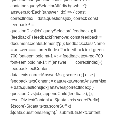
container.querySelectorAll(‘div.bg-white’);
answers.forEach((answer, idx) => { const
correctIndex = data.questions[idx].correct; const
feedbackP =
questionDivs[idx].querySelector(‘.feedback’); if
(feedbackP) feedbackP.remove; const feedback =
document.createElement(‘p’); feedback.className
= answer === correctIndex ? « feedback text-green-
700 font-semibold mt-1 » : « feedback text-red-700
font-semibold mt-1″; if (answer === correctIndex) {
feedback.textContent =
data.texts.correctAnswerMsg; score++; } else {
feedback.textContent = data.texts.wrongAnswerMsg
+ data.questions[idx].answers[correctIndex]; }
questionDivs[idx].appendChild(feedback); });
resultDiv.textContent = `${data.texts.scorePrefix}
${score} ${data.texts.scoreSuffix}
${data.questions.length}.`; submitBtn.textContent =