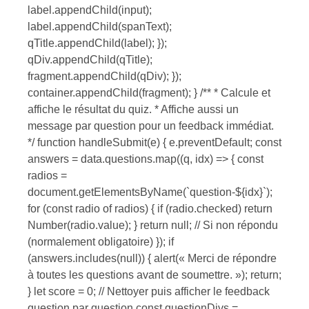
label.appendChild(input);
label.appendChild(spanText);
qTitle.appendChild(label); });
qDiv.appendChild(qTitle);
fragment.appendChild(qDiv); });
container.appendChild(fragment); } /** * Calcule et
affiche le résultat du quiz. * Affiche aussi un
message par question pour un feedback immédiat.
*/ function handleSubmit(e) { e.preventDefault; const
answers = data.questions.map((q, idx) => { const
radios =
document.getElementsByName(`question-${idx}`);
for (const radio of radios) { if (radio.checked) return
Number(radio.value); } return null; // Si non répondu
(normalement obligatoire) }); if
(answers.includes(null)) { alert(« Merci de répondre
à toutes les questions avant de soumettre. »); return;
} let score = 0; // Nettoyer puis afficher le feedback
question par question const questionDivs =