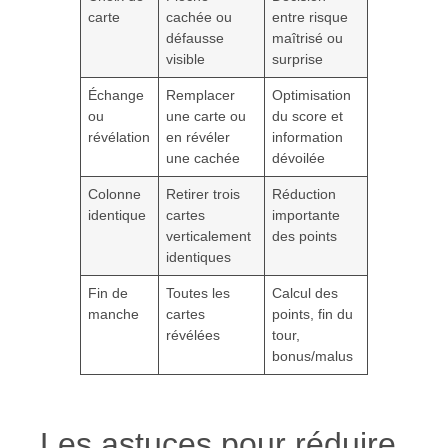
carte
cachée ou
entre risque
défausse
maîtrisé ou
visible
surprise
Échange
Remplacer
Optimisation
ou
une carte ou
du score et
révélation
en révéler
information
une cachée
dévoilée
Colonne
Retirer trois
Réduction
identique
cartes
importante
verticalement
des points
identiques
Fin de
Toutes les
Calcul des
manche
cartes
points, fin du
révélées
tour,
bonus/malus
Les astuces pour réduire