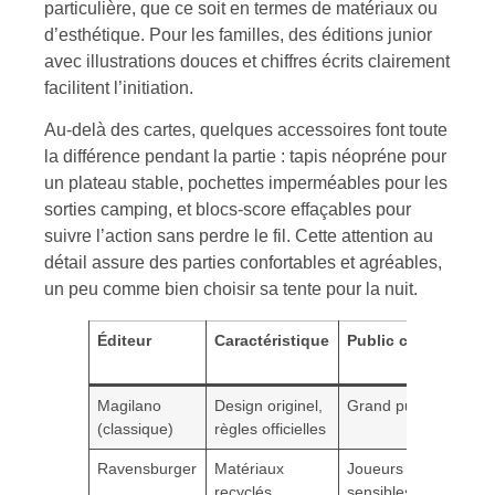
particulière, que ce soit en termes de matériaux ou
d’esthétique. Pour les familles, des éditions junior
avec illustrations douces et chiffres écrits clairement
facilitent l’initiation.
Au-delà des cartes, quelques accessoires font toute
la différence pendant la partie : tapis néopréne pour
un plateau stable, pochettes imperméables pour les
sorties camping, et blocs-score effaçables pour
suivre l’action sans perdre le fil. Cette attention au
détail assure des parties confortables et agréables,
un peu comme bien choisir sa tente pour la nuit.
Éditeur
Caractéristique
Public cible
Pr
m
Magilano
Design originel,
Grand public
19
(classique)
règles officielles
Ravensburger
Matériaux
Joueurs
24
recyclés,
sensibles à