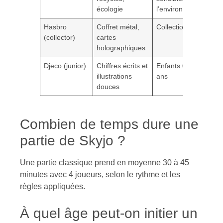
écologie
l’environnement
Hasbro
Coffret métal,
Collectionneurs
29
(collector)
cartes
holographiques
Djeco (junior)
Chiffres écrits et
Enfants 6-10
18
illustrations
ans
douces
Combien de temps dure une
partie de Skyjo ?
Une partie classique prend en moyenne 30 à 45
minutes avec 4 joueurs, selon le rythme et les
règles appliquées.
À quel âge peut-on initier un