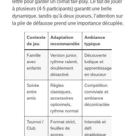
lettre pour garder un climat fair-play. Le fait de jouer
à plusieurs (4-5 participants) garantit une belle
dynamique, tandis qu’à deux joueurs, l’attention sur
la pile de défausse prend une importance décuplée.
Contexte
Adaptation
Ambiance
de jeu
recommandée
typique
Famille
Version junior,
Découverte
avec
rythme ralenti,
ludique et
enfants
doublement
apprentissage
désactivé
en douceur
Soirée
Règles
Compétition
entre
classiques,
conviviale et
amis
accessoires
ambiance
optionnels,
décontractée
rythme normal
Tournoi /
Format strict,
Intensité et
Club
feuilles de
défi
scores,
stratégique