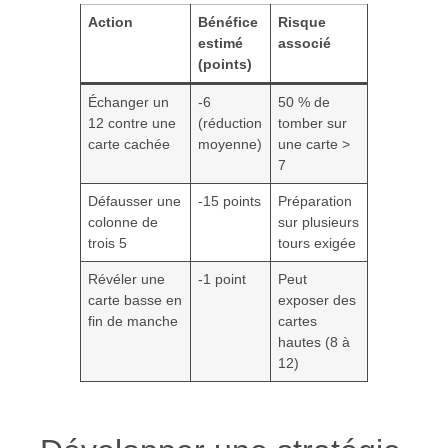
Action
Bénéfice
Risque
estimé
associé
(points)
Échanger un
-6
50 % de
12 contre une
(réduction
tomber sur
carte cachée
moyenne)
une carte >
7
Défausser une
-15 points
Préparation
colonne de
sur plusieurs
trois 5
tours exigée
Révéler une
-1 point
Peut
carte basse en
exposer des
fin de manche
cartes
hautes (8 à
12)