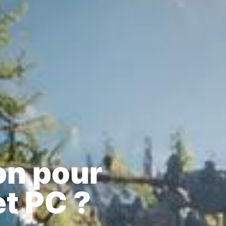
on pour
et PC ?