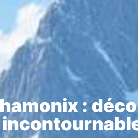
amonix : décou
 incontournabl