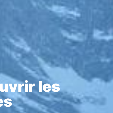
vrir les
es