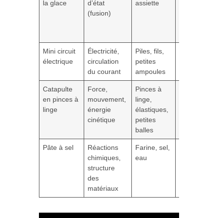
la glace
d’état
assiette
transformati
(fusion)
énergétique
liée à la
chaleur
Mini circuit
Électricité,
Piles, fils,
Observer le
électrique
circulation
petites
flux d’énergi
du courant
ampoules
électrique
Catapulte
Force,
Pinces à
Expérimente
en pinces à
mouvement,
linge,
les
linge
énergie
élastiques,
interactions
cinétique
petites
mécaniques
balles
Pâte à sel
Réactions
Farine, sel,
Visualiser
chimiques,
eau
l’interaction
structure
atomique et
des
moléculaire
matériaux