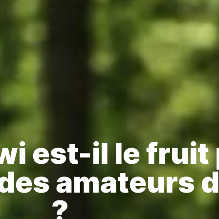
i est-il le fruit
t des amateurs 
?