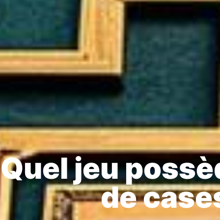
Quel jeu possè
de case