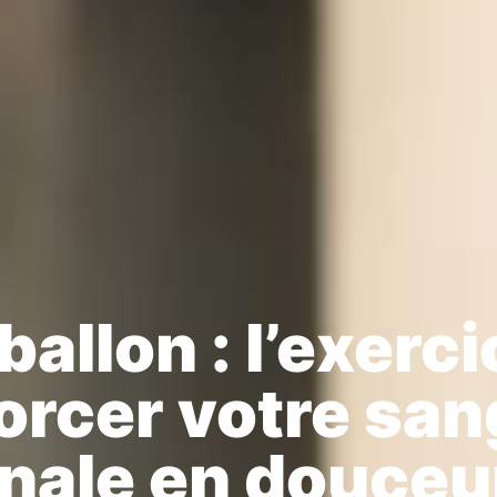
allon : l’exerci
orcer votre san
nale en douceu