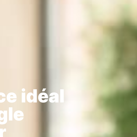
ce idéal
gle
r