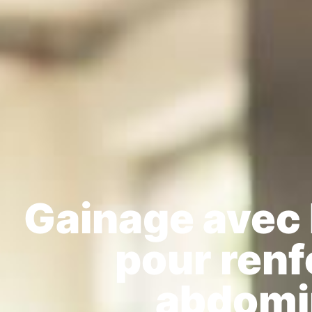
Gainage avec b
pour renf
abdomi