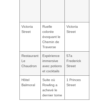
aux
couleurs
des
serdaigles
Victoria
Ruelle
Victoria
Boutiques
Street
colorée
Street
Harry Potte
évoquant le
dont
Chemin de
Museum
Traverse
Context
Restaurant
Expérience
57a
Activité sou
Le
immersive
Frederick
réservation
Chaudron
avec potions
Street
et cocktails
Hôtel
Suite où
1 Princes
Suite à
Balmoral
Rowling a
Street
environ 3
achevé le
000 € la nui
dernier tome