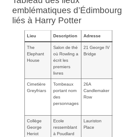
Tableau des lieux
emblématiques d’Édimbourg
liés à Harry Potter
Lieu
Description
Adresse
Spécificité
The
Salon de thé
21 George IV
Vue sur le
Elephant
où Rowling a
Bridge
château et
House
écrit les
le cimetière
premiers
Greyfriars
livres
Cimetière
Tombeaux
26A
Lieu de
Greyfriars
portant nom
Candlemaker
inspiration
des
Row
pour les
personnages
noms dans
la saga
Collège
Ecole
Lauriston
Quatre
George
ressemblant
Place
maisons,
Heriot
à Poudlard
uniforme