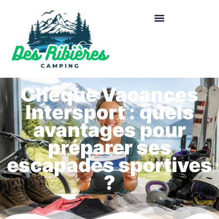
Chèque Vacances
Intersport : quels
avantages pour
préparer ses
escapades sportives
?