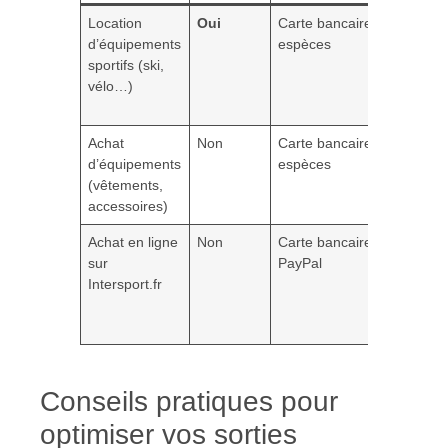
Location
Oui
Carte bancaire,
Réser
d’équipements
espèces
possi
sportifs (ski,
télép
vélo…)
paiem
place
Achat
Non
Carte bancaire,
Pas
d’équipements
espèces
d’acc
(vêtements,
des 
accessoires)
vaca
Achat en ligne
Non
Carte bancaire,
Paie
sur
PayPal
uniq
Intersport.fr
en li
chèq
vaca
Conseils pratiques pour
optimiser vos sorties