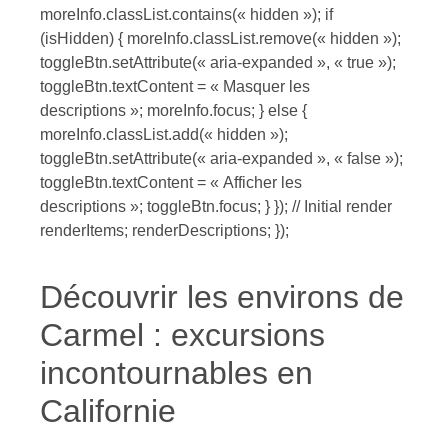
moreInfo.classList.contains(« hidden »); if
(isHidden) { moreInfo.classList.remove(« hidden »);
toggleBtn.setAttribute(« aria-expanded », « true »);
toggleBtn.textContent = « Masquer les
descriptions »; moreInfo.focus; } else {
moreInfo.classList.add(« hidden »);
toggleBtn.setAttribute(« aria-expanded », « false »);
toggleBtn.textContent = « Afficher les
descriptions »; toggleBtn.focus; } }); // Initial render
renderItems; renderDescriptions; });
Découvrir les environs de
Carmel : excursions
incontournables en
Californie