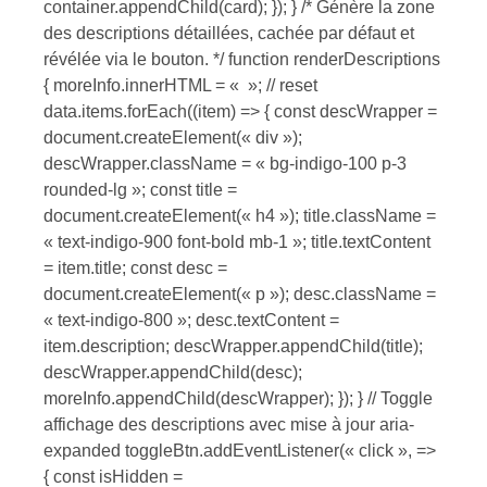
container.appendChild(card); }); } /* Génère la zone
des descriptions détaillées, cachée par défaut et
révélée via le bouton. */ function renderDescriptions
{ moreInfo.innerHTML = « »; // reset
data.items.forEach((item) => { const descWrapper =
document.createElement(« div »);
descWrapper.className = « bg-indigo-100 p-3
rounded-lg »; const title =
document.createElement(« h4 »); title.className =
« text-indigo-900 font-bold mb-1 »; title.textContent
= item.title; const desc =
document.createElement(« p »); desc.className =
« text-indigo-800 »; desc.textContent =
item.description; descWrapper.appendChild(title);
descWrapper.appendChild(desc);
moreInfo.appendChild(descWrapper); }); } // Toggle
affichage des descriptions avec mise à jour aria-
expanded toggleBtn.addEventListener(« click », =>
{ const isHidden =