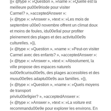
[{« @type »: »Question », »name »: »Quelle est la
meilleure pu00e9riode pour visiter
Carmel? », »acceptedAnswer »:
{« @type »: »Answer », »text »: »Les mois de
septembre u00e0 novembre offrent un climat doux
et moins de foules, idu00e9al pour profiter
pleinement des plages et des activitu00e9s
culturelles. »}},
{« @type »: »Question », »name »: »Peut-on visiter
Carmel avec des enfants? », »acceptedAnswer »:
{« @type »: »Answer », »text »: »Absolument, la
ville propose des espaces naturels
su00e9curisu00e9s, des plages accessibles et des
musu00e9es adaptu00e9s aux familles. »}},
{« @type »: »Question », »name »: »Quels moyens
de transport
privilu00e9gier? », »acceptedAnswer »:
{« @type »: »Answer », »text »: »La voiture est
recommandu00e9e pour explorer les environs. En