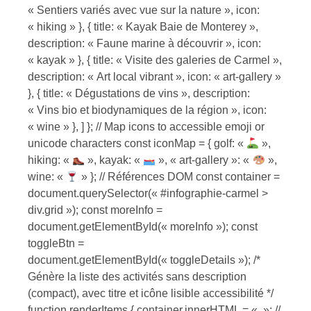
« Sentiers variés avec vue sur la nature », icon:
« hiking » }, { title: « Kayak Baie de Monterey »,
description: « Faune marine à découvrir », icon:
« kayak » }, { title: « Visite des galeries de Carmel »,
description: « Art local vibrant », icon: « art-gallery »
}, { title: « Dégustations de vins », description:
« Vins bio et biodynamiques de la région », icon:
« wine » }, ] }; // Map icons to accessible emoji or
unicode characters const iconMap = { golf: «
»,
hiking: «
», kayak: «
», « art-gallery »: «
»,
wine: «
» }; // Références DOM const container =
document.querySelector(« #infographie-carmel >
div.grid »); const moreInfo =
document.getElementById(« moreInfo »); const
toggleBtn =
document.getElementById(« toggleDetails »); /*
Génère la liste des activités sans description
(compact), avec titre et icône lisible accessibilité */
function renderItems { container.innerHTML = « »; //