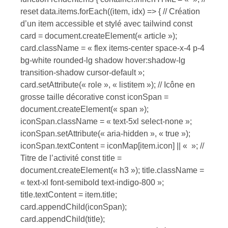
reset data.items.forEach((item, idx) => { // Création
d’un item accessible et stylé avec tailwind const
card = document.createElement(« article »);
card.className = « flex items-center space-x-4 p-4
bg-white rounded-lg shadow hover:shadow-lg
transition-shadow cursor-default »;
card.setAttribute(« role », « listitem »); // Icône en
grosse taille décorative const iconSpan =
document.createElement(« span »);
iconSpan.className = « text-5xl select-none »;
iconSpan.setAttribute(« aria-hidden », « true »);
iconSpan.textContent = iconMap[item.icon] || « »; //
Titre de l’activité const title =
document.createElement(« h3 »); title.className =
« text-xl font-semibold text-indigo-800 »;
title.textContent = item.title;
card.appendChild(iconSpan);
card.appendChild(title);