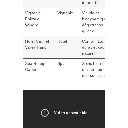
durabilité
Vignoble
Vignoble
Vin bio et
Folktale
biodynamique,
Winery
dégustation
guidée
Hôtel Carmel
Hôtel
Confort, tourisme
Valley Ranch
durable, cadre
naturel
Spa Refuge
Spa
Soins bien-être,
Carmel
environnement
éco-conscient