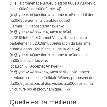
ville, la promenade u00e0 pied ou u00e0 vu00e9lo
est tru00e8s agru00e9able. »}},
{« @type »: »Question », »name »: »Existe-t-il des
hu00e9bergements durables u00e0
Carmel? », »acceptedAnswer »:
{« @type »: »Answer », »text »: »Oui,
lu2019Hu00f4tel Carmel Valley Ranch illustre
parfaitement lu2019intu00e9gration du tourisme
durable dans lu2019accueil de la ville. »}},
{« @type »: »Question », »name »: »Comment
du00e9couvrir les vins
locaux? », »acceptedAnswer »:
{« @type »: »Answer », »text »: »Les vignobles
alentours comme le Folktale Winery proposent des
du00e9gustations et des visites axu00e9es sur la
viticulture bio et biodynamique. »}}]}
Quelle est la meilleure