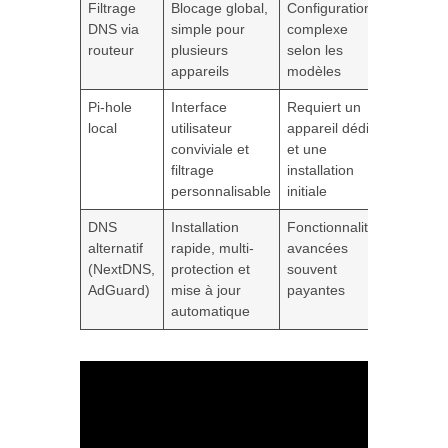
Filtrage
Blocage global,
Configuration
DNS via
simple pour
complexe
routeur
plusieurs
selon les
appareils
modèles
Pi-hole
Interface
Requiert un
local
utilisateur
appareil dédié
conviviale et
et une
filtrage
installation
personnalisable
initiale
DNS
Installation
Fonctionnalités
alternatif
rapide, multi-
avancées
(NextDNS,
protection et
souvent
AdGuard)
mise à jour
payantes
automatique