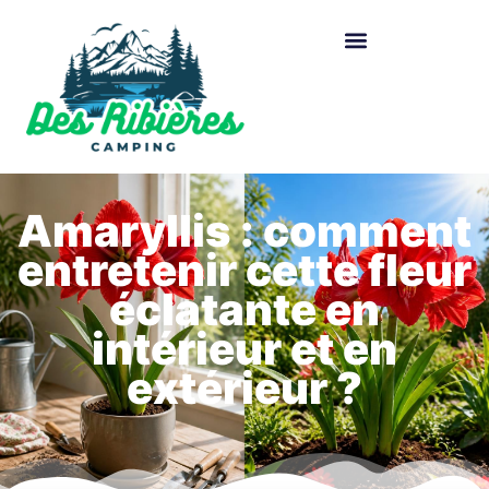
Amaryllis : comment
entretenir cette fleur
éclatante en
intérieur et en
extérieur ?