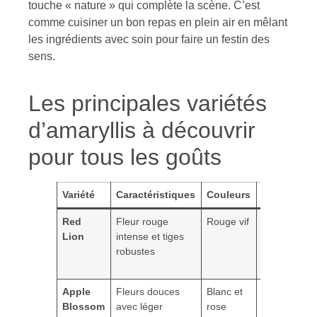
touche « nature » qui complète la scène. C’est
comme cuisiner un bon repas en plein air en mêlant
les ingrédients avec soin pour faire un festin des
sens.
Les principales variétés
d’amaryllis à découvrir
pour tous les goûts
Variété
Caractéristiques
Couleurs
Spécificité
Red
Fleur rouge
Rouge vif
Très
Lion
intense et tiges
populaire,
robustes
idéal pour
les fêtes
Apple
Fleurs douces
Blanc et
Délicatesse
Blossom
avec léger
rose
et élégance